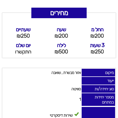
מחירים
החל מ
שעה
שעתיים
₪250
₪200
₪200
3 שעות
לילה
יום שלם
₪250
₪500
התקשרו
מיקום
,
אזור מבשרת
שואבה
ייעוד
סוג יחידה/ות
סוויטה
מספר יחידות
1
במתחם
שירות דיסקרטי