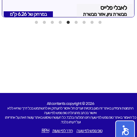
לאבלי פלייס
מבשרת ציון, אזור מבשרת
במרחק של
6.26 ק"מ
All contents copyright © 2026
התמונות והמידע באתר זה מוגן בזכויות יוצרים חל איסור להעתיק או להשתמש בכל דרך שהיא ללא
אישור בכתב מהנהלת טופ נופש לפי שעה
כל האמור באתר טופ נופש לפי שעה הינו המלצה בלבד. כל העושה שימוש באתר עושה זאת על אחריותו
ועל דעתו בלבד.
טופ נופש לפי שעה
חדר לפי שעות
RPH