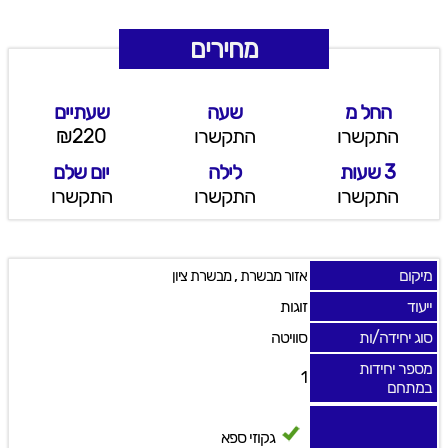
מחירים
החל מ
שעה
שעתיים
התקשרו
התקשרו
₪220
3 שעות
לילה
יום שלם
התקשרו
התקשרו
התקשרו
מיקום
,
אזור מבשרת
מבשרת ציון
ייעוד
זוגות
סוג יחידה/ות
סוויטה
מספר יחידות
1
במתחם
גקוזי ספא