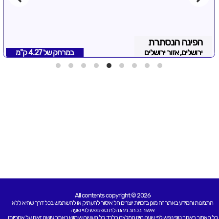
הפינה הנסתרת
ירושלים, אזור ירושלים
במרחק של
4.27 ק"מ
All contents copyright © 2026
התמונות והמידע באתר זה מוגן בזכויות יוצרים חל איסור להעתיק או להשתמש בכל דרך שהיא ללא
אישור בכתב מהנהלת טופ נופש לפי שעה
כל האמור באתר טופ נופש לפי שעה הינו המלצה בלבד. כל העושה שימוש באתר עושה זאת על אחריותו