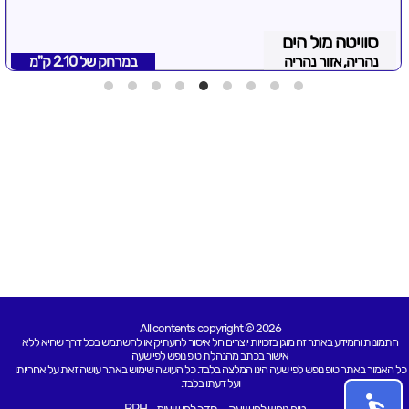
סוויטה מול הים
נהריה, אזור נהריה
במרחק של
2.10 ק"מ
All contents copyright © 2026
התמונות והמידע באתר זה מוגן בזכויות יוצרים חל איסור להעתיק או להשתמש בכל דרך שהיא ללא
אישור בכתב מהנהלת טופ נופש לפי שעה
כל האמור באתר טופ נופש לפי שעה הינו המלצה בלבד. כל העושה שימוש באתר עושה זאת על אחריותו
ועל דעתו בלבד.