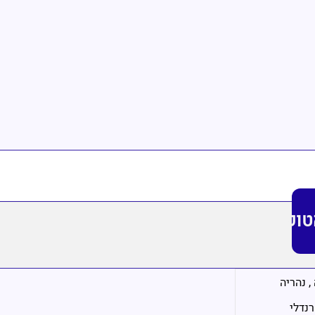
טופ
,
נהריה
רנדלי