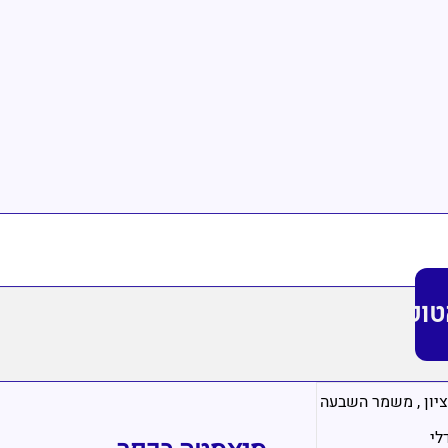
טופ
יון
,
משמר השבעה
דלי