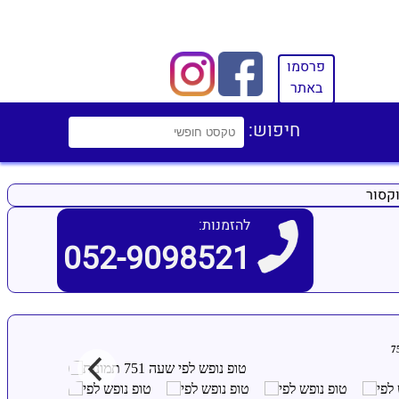
פרסמו
באתר
חיפוש:
קסור
להזמנות:
052-9098521