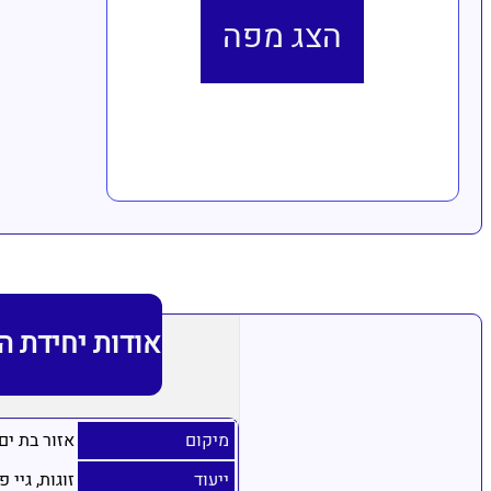
הצג מפה
אודות יחידת ה
מיקום
אזור בת ים 
ייעוד
זוגות, גיי פ