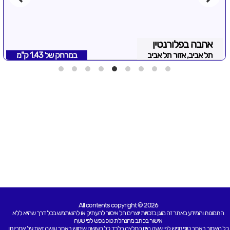
אהבה בפלורנטין
תל אביב, אזור תל אביב
במרחק של
1.43 ק"מ
All contents copyright © 2026
התמונות והמידע באתר זה מוגן בזכויות יוצרים חל איסור להעתיק או להשתמש בכל דרך שהיא ללא
אישור בכתב מהנהלת טופ נופש לפי שעה
כל האמור באתר טופ נופש לפי שעה הינו המלצה בלבד. כל העושה שימוש באתר עושה זאת על אחריותו