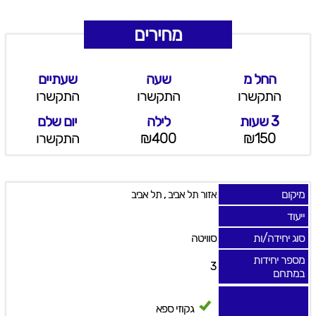
מחירים
החל מ
שעה
שעתיים
התקשרו
התקשרו
התקשרו
3 שעות
לילה
יום שלם
₪150
₪400
התקשרו
מיקום
,
אזור תל אביב
תל אביב
ייעוד
סוג יחידה/ות
סוויטה
מספר יחידות
3
במתחם
גקוזי ספא