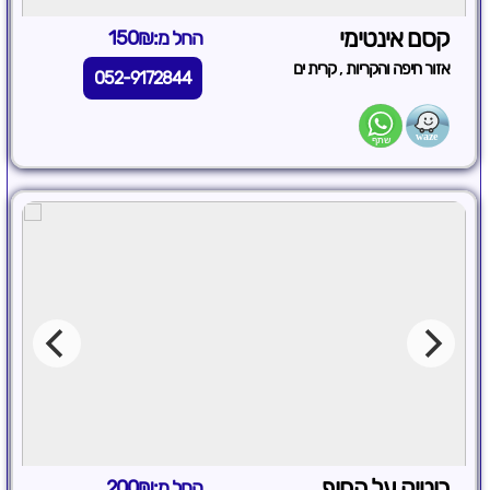
קסם אינטימי
החל מ:150₪
,
אזור חיפה והקריות
קרית ים
052-9172844
בוטיק על החוף
החל מ:200₪