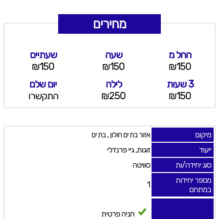
מחירים
החל מ
שעה
שעתיים
₪150
₪150
₪150
3 שעות
לילה
יום שלם
₪150
₪250
התקשרו
מיקום
,
אזור בת ים חולון
בת ים
ייעוד
זוגות, גיי פרנדלי
סוג יחידה/ות
סוויטה
מספר יחידות
1
במתחם
חניה פרטית