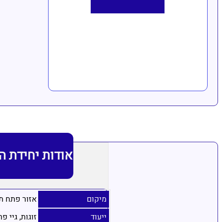
אודות יחידת ה
מיקום
אזור פתח ת
ייעוד
זוגות, גיי פר