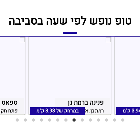
טופ נופש לפי שעה בסביבה
פנינה ברמת גן
ספאט הוט
3.9 ק"מ
רמת גן, אזור תל אביב
במרחק של
3.93 ק"מ
פתח תקוו