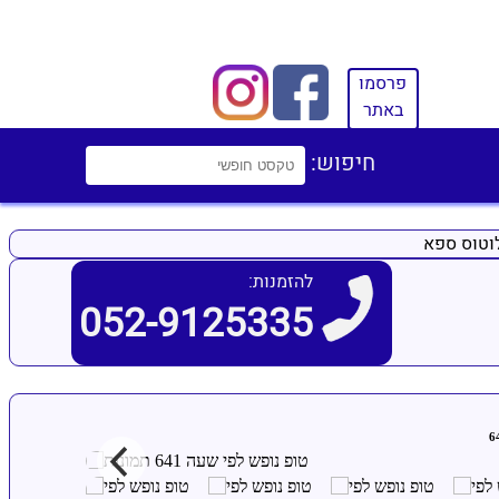
פרסמו
באתר
חיפוש:
וטוס ספא
להזמנות:
052-9125335