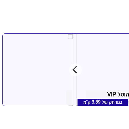
ל VIP
מקדש האהבה
במרחק של
ה, אזור פתח תקווה
3.89 ק"מ
רמת גן, אזור תל אביב
במרחק של
3.75 ק"מ