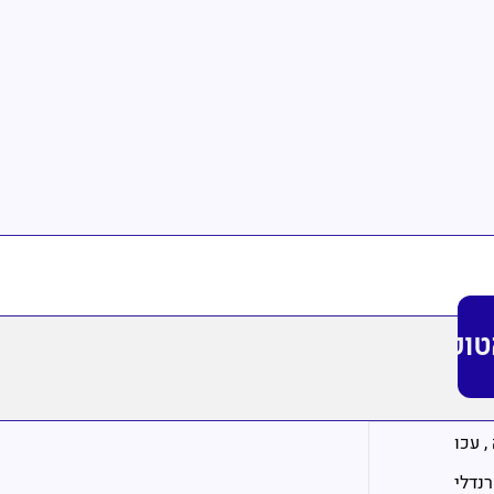
טופ
,
עכו
רנדלי