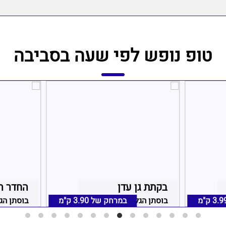
טופ נופש לפי שעה בסביבה
בקתת גן עדן
החדר ה
3.9 ק"מ
במרחק של
בוסתן הגליל, אזור נהריה
3.90 ק"מ
בוסתן הגל