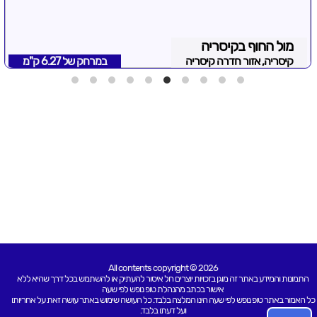
מול החוף בקיסריה
קיסריה, אזור חדרה קיסריה
במרחק של
6.27 ק"מ
All contents copyright © 2026
התמונות והמידע באתר זה מוגן בזכויות יוצרים חל איסור להעתיק או להשתמש בכל דרך שהיא ללא
אישור בכתב מהנהלת טופ נופש לפי שעה
כל האמור באתר טופ נופש לפי שעה הינו המלצה בלבד. כל העושה שימוש באתר עושה זאת על אחריותו
ועל דעתו בלבד.