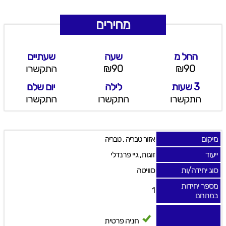
מחירים
החל מ
שעה
שעתיים
₪90
₪90
התקשרו
3 שעות
לילה
יום שלם
התקשרו
התקשרו
התקשרו
מיקום
,
אזור טבריה
טבריה
ייעוד
זוגות, גיי פרנדלי
סוג יחידה/ות
סוויטה
מספר יחידות
1
במתחם
חניה פרטית