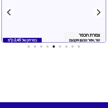
צמרת הכפר
יגור, אזור טבעון ויוקנעם
במרחק של
2.45 ק"מ