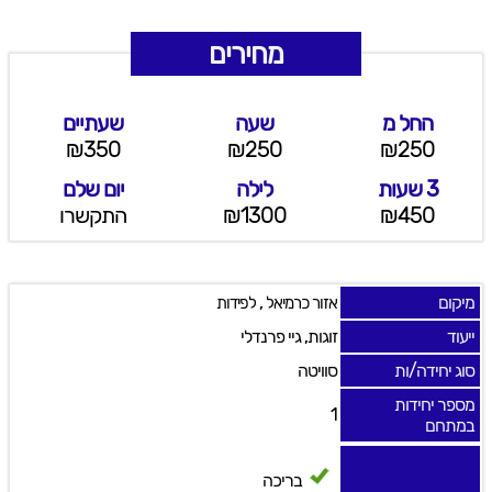
מחירים
החל מ
שעה
שעתיים
₪350
₪250
₪250
3 שעות
לילה
יום שלם
₪450
₪1300
התקשרו
מיקום
,
אזור כרמיאל
לפידות
ייעוד
זוגות, גיי פרנדלי
סוג יחידה/ות
סוויטה
מספר יחידות
1
במתחם
בריכה