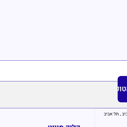
טופ
יב
,
תל אביב