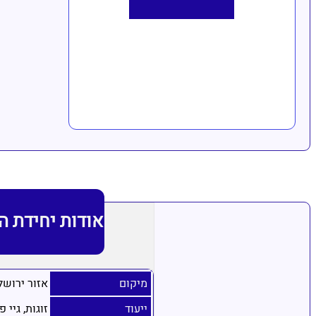
אודות יחידת ה
מיקום
אזור ירושל
ייעוד
זוגות, גיי פ