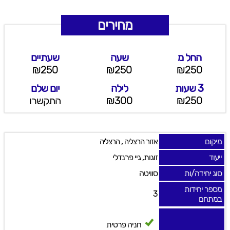
מחירים
החל מ
שעה
שעתיים
₪250
₪250
₪250
3 שעות
לילה
יום שלם
₪250
₪300
התקשרו
מיקום
,
אזור הרצליה
הרצליה
ייעוד
זוגות, גיי פרנדלי
סוג יחידה/ות
סוויטה
מספר יחידות
3
במתחם
חניה פרטית