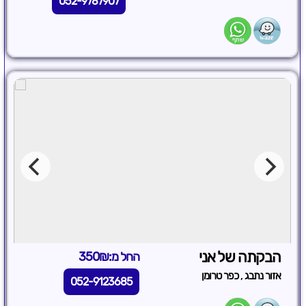
052-9787907
הבקתה של אני
החל מ:350₪
,
אזור נתבג
כפר טרומן
052-9123685